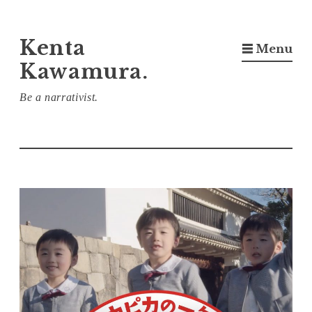
コ
Kenta
☰ Menu
ン
Kawamura.
テ
ン
Be a narrativist.
ツ
へ
ス
キ
ッ
プ