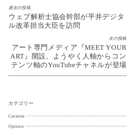
投
過去の投稿
ウェブ解析士協会幹部が平井デジタ
稿
ル改革担当大臣を訪問
ナ
ビ
次の投稿
ゲ
アート専門メディア『MEET YOUR
ー
ART』開設、ようやく人軸からコン
シ
テンツ軸のYouTubeチャネルが登場
ョ
ン
カテゴリー
Curation
Opinion