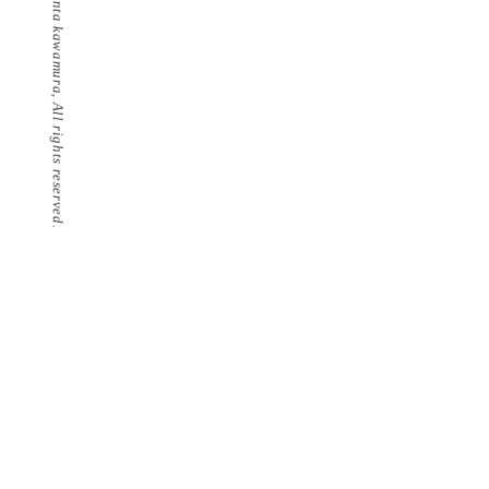
©️ kenta kawamura, All rights reserved.
ー
シ
ョ
ン