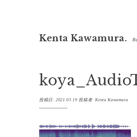
コ
Kenta Kawamura.
ン
Be
テ
ン
ツ
koya_AudioT
へ
ス
キ
投稿日:
2021.03.19
投稿者:
Kenta Kawamura
ッ
プ