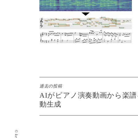
投
過去の投稿
AIがピアノ演奏動画から楽譜
稿
動生成
ナ
ビ
ゲ