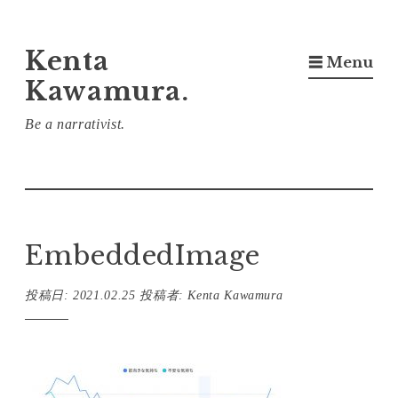
コ
Kenta
☰ Menu
ン
Kawamura.
テ
ン
Be a narrativist.
ツ
へ
ス
キ
EmbeddedImage
ッ
プ
投稿日:
2021.02.25
投稿者:
Kenta Kawamura