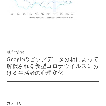
投
過去の投稿
Googleのビッグデータ分析によって
稿
解釈される新型コロナウイルスにお
ナ
ける生活者の心理変化
ビ
ゲ
ー
シ
ョ
カテゴリー