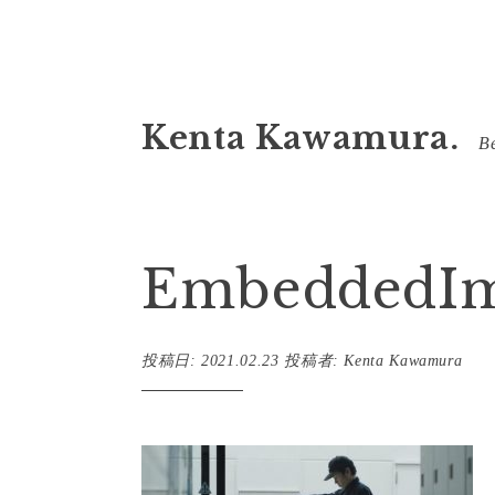
コ
Kenta Kawamura.
ン
Be
テ
ン
ツ
EmbeddedI
へ
ス
キ
投稿日:
2021.02.23
投稿者:
Kenta Kawamura
ッ
プ