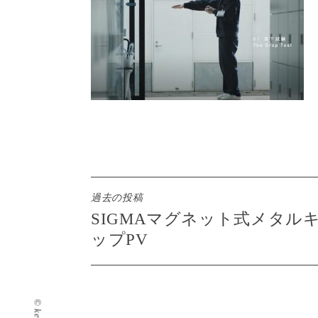
投
過去の投稿
SIGMAマグネット式メタル
稿
ップPV
ナ
ビ
ゲ