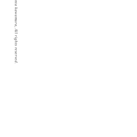
©️ kenta kawamura, All rights reserved.
ー
シ
ョ
ン