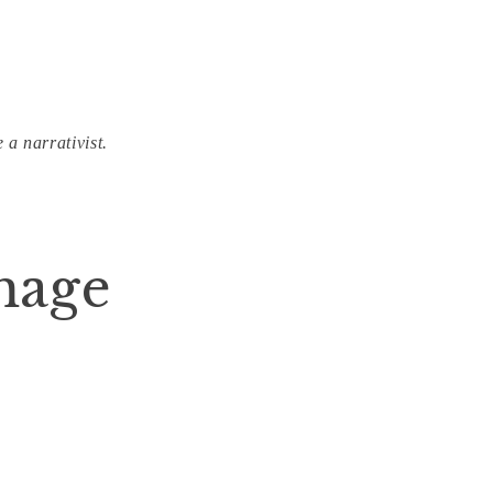
 a narrativist.
mage