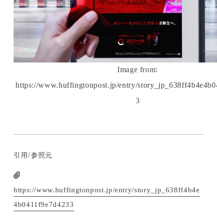
Image from:
https://www.huffingtonpost.jp/entry/story_jp_638ff4b4e4b
3
引用/参照元
https://www.huffingtonpost.jp/entry/story_jp_638ff4b4e
4b0411f9e7d4233