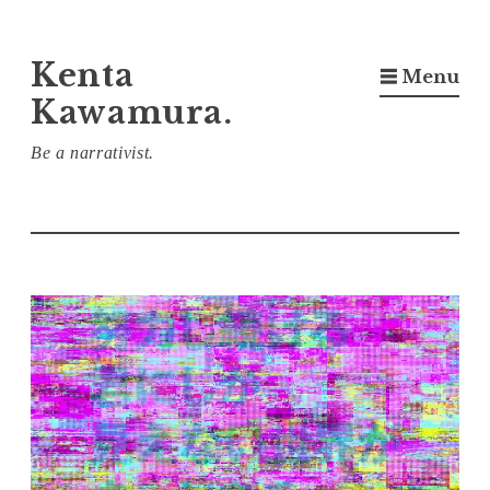
コ
Kenta
☰ Menu
ン
Kawamura.
テ
ン
Be a narrativist.
ツ
へ
ス
キ
ッ
プ