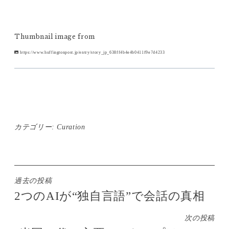
Thumbnail image from
https://www.huffingtonpost.jp/entry/story_jp_638ff4b4e4b0411f9e7d4233
カテゴリー:
Curation
投
過去の投稿
2つのAIが“独自言語”で会話の真相
稿
ナ
次の投稿
ビ