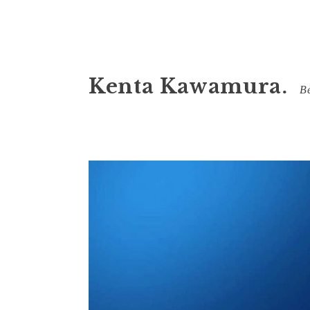
コ
Kenta Kawamura.
ン
Be
テ
ン
ツ
へ
ス
キ
ッ
プ