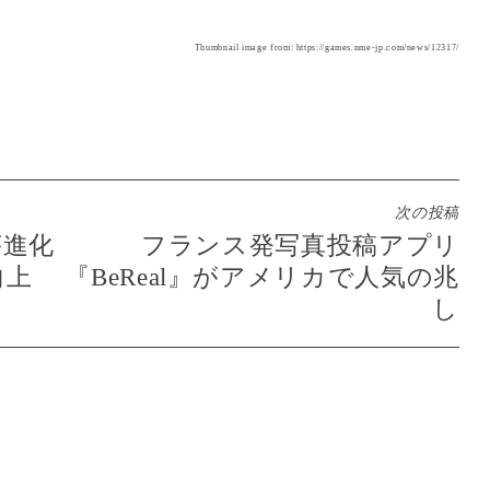
Thumbnail image from: https://games.nme-jp.com/news/12317/
次の投稿
が進化
フランス発写真投稿アプリ
向上
『BeReal』がアメリカで人気の兆
し