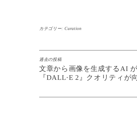
カテゴリー:
Curation
投
過去の投稿
文章から画像を生成するAI 
稿
『DALL·E 2』クオリティが
ナ
ビ
ゲ
ー
シ