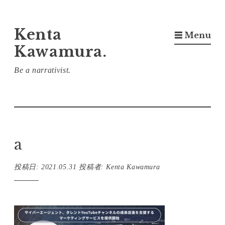
コ
Kenta
☰ Menu
ン
Kawamura.
テ
ン
Be a narrativist.
ツ
へ
ス
キ
a
ッ
プ
投稿日:
2021.05.31
投稿者:
Kenta Kawamura