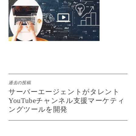
投
過去の投稿
サーバーエージェントがタレント
稿
YouTubeチャンネル支援マーケティ
ナ
ングツールを開発
ビ
ゲ
ー