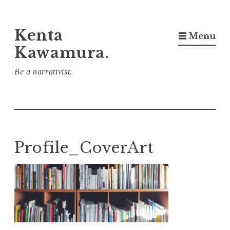
コ
Kenta
☰ Menu
ン
Kawamura.
テ
ン
Be a narrativist.
ツ
へ
ス
キ
Profile_CoverArt
ッ
プ